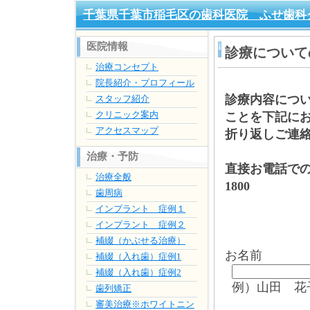
千葉県千葉市稲毛区の歯科医院 ふせ歯科
医院情報
診療について
治療コンセプト
院長紹介・プロフィール
診療内容につ
スタッフ紹介
クリニック案内
ことを下記に
アクセスマップ
折り返しご連
治療・予防
直接お電話で
治療全般
1800
歯周病
インプラント 症例１
インプラント 症例２
補綴（かぶせる治療）
お名前
補綴（入れ歯）症例1
補綴（入れ歯）症例2
例）山田 花
歯列矯正
審美治療※ホワイトニン