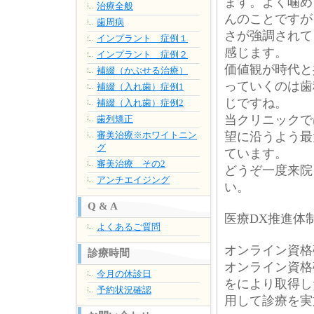
ます。よく噛め
治療全般
んのことですが
歯周病
さが強調されて
インプラント 症例１
感じます。
インプラント 症例２
価値観が時代と
補綴（かぶせる治療）
っていくのは歯
補綴（入れ歯）症例1
じですね。
補綴（入れ歯）症例2
当クリニックで
歯列矯正
審美治療※ホワイトニン
望に沿うよう最
グ
ています。
審美治療 その2
どうぞ一度来院
アンチエイジング
い。
Q & A
医療DX推進体
よくあるご質問
オンライン資格
診療時間
オンライン資格
今月の休診日
をにより取得し
予約状況確認
用して診療を実