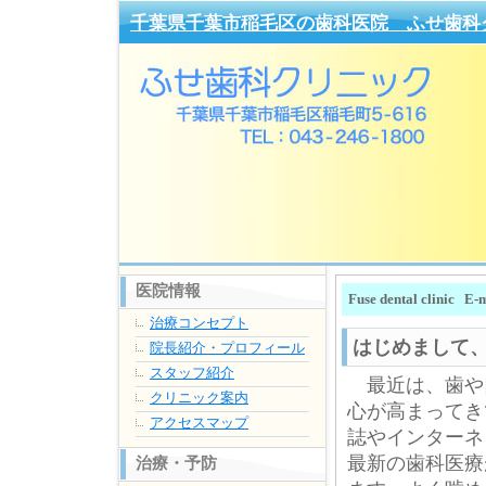
千葉県千葉市稲毛区の歯科医院 ふせ歯科
医院情報
Fuse dental clinic E-
治療コンセプト
はじめまして
院長紹介・プロフィール
スタッフ紹介
最近は、歯や
クリニック案内
心が高まってき
アクセスマップ
誌やインターネ
最新の歯科医療
治療・予防